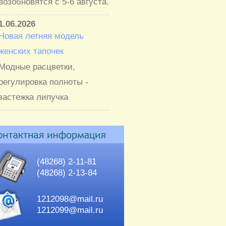
возобновятся с 5-6 августа.
1.06.2026
Новая летняя модель
женских тапочек
Модные расцветки,
регулировка полноты -
застежка липучка
(48268) 2-11-81
(48268) 2-13-84
1212098@mail.ru
1212099@mail.ru