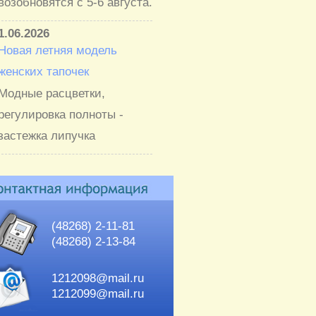
возобновятся с 5-6 августа.
1.06.2026
Новая летняя модель
женских тапочек
Модные расцветки,
регулировка полноты -
застежка липучка
(48268) 2-11-81
(48268) 2-13-84
1212098@mail.ru
1212099@mail.ru