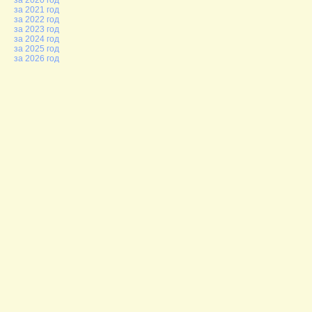
за 2020 год
за 2021 год
за 2022 год
за 2023 год
за 2024 год
за 2025 год
за 2026 год