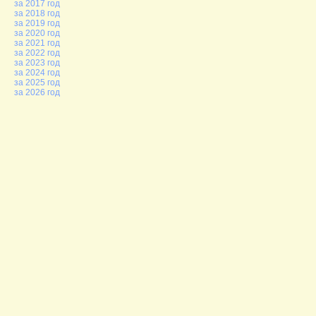
за 2017 год
за 2018 год
за 2019 год
за 2020 год
за 2021 год
за 2022 год
за 2023 год
за 2024 год
за 2025 год
за 2026 год